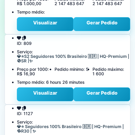
R$ 1.000,00
2 147 483 647
2 147 483 647
Tempo médio:
Visualizar
Gerar Pedido
ID:
809
Serviço:
💎⭐S2 Seguidores 100% Brasileiro 🇧🇷 | HQ-Premium |
🚫SR |✨
Preço por 1000:
Pedido mínimo:
5
Pedido máximo:
R$ 16,90
1 600
Tempo médio:
6 hours 26 minutes
Visualizar
Gerar Pedido
ID:
1127
Serviço:
💎⭐ Seguidores 100% Brasileiro 🇧🇷 | HQ-Premium |
🔁R30 | ✨