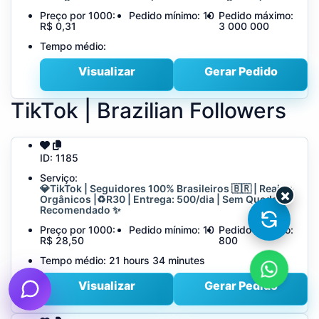
Preço por 1000:
Pedido mínimo:
10
Pedido máximo:
R$ 0,31
3 000 000
Tempo médio:
Visualizar
Gerar Pedido
TikTok | Brazilian Followers
ID:
1185
Serviço:
💎TikTok | Seguidores 100% Brasileiros 🇧🇷 | Reais +
×
Orgânicos |♻️R30 | Entrega: 500/dia | Sem Queda -
Recomendado ✨
Preço por 1000:
Pedido mínimo:
10
Pedido máximo:
R$ 28,50
800
Tempo médio:
21 hours 34 minutes
Visualizar
Gerar Pedido