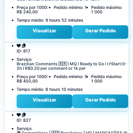
Preço por 1000:
Pedido mínimo:
1
Pedido máximo:
R$ 240,00
1 000
Tempo médio:
9 hours 52 minutes
Visualizar
Gerar Pedido
ID:
817
Serviço:
Brazilian Comments 🇧🇷 l MQ l Ready to Go l l⚡️Start:0-
2h l R$0.20 per comment or 1k per
Preço por 1000:
Pedido mínimo:
5
Pedido máximo:
R$ 450,00
1 000
Tempo médio:
8 hours 10 minutes
Visualizar
Gerar Pedido
ID:
827
Serviço:
💬 Comentários | 🇧🇷 Brasileiros | HQ | MARCAÇÕES @