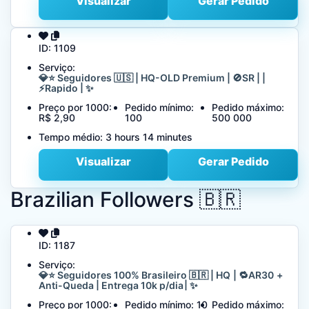
Visualizar
Gerar Pedido
ID:
1109
Serviço:
💎⭐ Seguidores 🇺🇸 | HQ-OLD Premium | 🚫SR | |
⚡Rapido | ✨
Preço por 1000:
Pedido mínimo:
Pedido máximo:
R$ 2,90
100
500 000
Tempo médio:
3 hours 14 minutes
Visualizar
Gerar Pedido
Brazilian Followers 🇧🇷
ID:
1187
Serviço:
💎⭐ Seguidores 100% Brasileiro 🇧🇷 | HQ | 🔁AR30 +
Anti-Queda | Entrega 10k p/dia | ✨
Preço por 1000:
Pedido mínimo:
10
Pedido máximo: