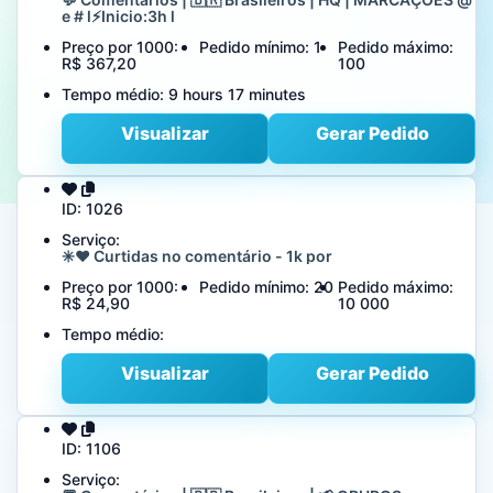
e # l⚡️Inicio:3h l
Preço por 1000:
Pedido mínimo:
1
Pedido máximo:
R$ 367,20
100
Tempo médio:
9 hours 17 minutes
Visualizar
Gerar Pedido
ID:
1026
Serviço:
✳️❤️ Curtidas no comentário - 1k por
Preço por 1000:
Pedido mínimo:
20
Pedido máximo:
R$ 24,90
10 000
Tempo médio:
Visualizar
Gerar Pedido
ID:
1106
Serviço: