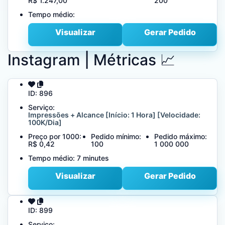
R$ 1.247,00
200
Tempo médio:
Visualizar
Gerar Pedido
Instagram | Métricas 📈
ID:
896
Serviço:
Impressões + Alcance [Início: 1 Hora] [Velocidade:
100K/Dia]
Preço por 1000:
Pedido mínimo:
Pedido máximo:
R$ 0,42
100
1 000 000
Tempo médio:
7 minutes
Visualizar
Gerar Pedido
ID:
899
Serviço: