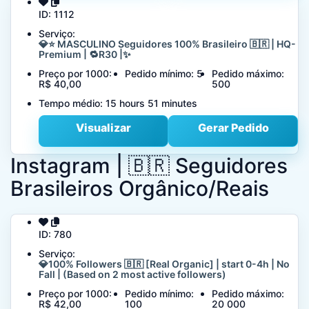
ID:
1112
Serviço:
💎⭐ MASCULINO Seguidores 100% Brasileiro 🇧🇷 | HQ-
Premium | 🔁R30 |✨
Preço por 1000:
Pedido mínimo:
5
Pedido máximo:
R$ 40,00
500
Tempo médio:
15 hours 51 minutes
Visualizar
Gerar Pedido
Instagram | 🇧🇷 Seguidores
Brasileiros Orgânico/Reais
ID:
780
Serviço:
💎100% Followers 🇧🇷 [Real Organic] | start 0-4h | No
Fall | (Based on 2 most active followers)
Preço por 1000:
Pedido mínimo:
Pedido máximo:
R$ 42,00
100
20 000