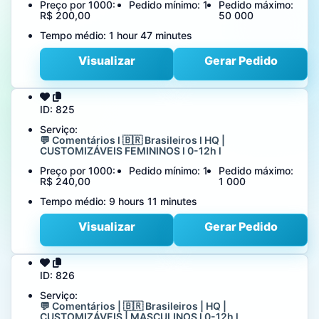
Preço por 1000:
Pedido mínimo:
1
Pedido máximo:
R$ 200,00
50 000
Tempo médio:
1 hour 47 minutes
Visualizar
Gerar Pedido
ID:
825
Serviço:
💬 Comentários l 🇧🇷 Brasileiros l HQ |
CUSTOMIZÁVEIS FEMININOS l 0-12h l
Preço por 1000:
Pedido mínimo:
1
Pedido máximo:
R$ 240,00
1 000
Tempo médio:
9 hours 11 minutes
Visualizar
Gerar Pedido
ID:
826
Serviço:
💬 Comentários | 🇧🇷 Brasileiros | HQ |
CUSTOMIZÁVEIS | MASCULINOS l 0-12h l