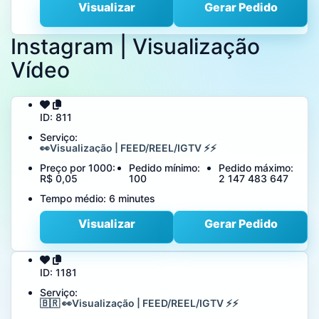
Visualizar
Gerar Pedido
Instagram | Visualização
Vídeo
ID:
811
Serviço:
👀Visualização | FEED/REEL/IGTV ⚡⚡
Preço por 1000:
Pedido mínimo:
Pedido máximo:
R$ 0,05
100
2 147 483 647
Tempo médio:
6 minutes
Visualizar
Gerar Pedido
ID:
1181
Serviço:
🇧🇷 👀Visualização | FEED/REEL/IGTV ⚡⚡