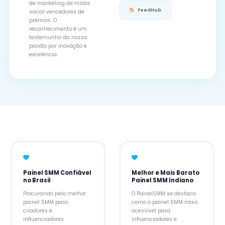
de marketing de mídia
FeedHub
social vencedores de
prêmios. O
reconhecimento é um
testemunho da nossa
paixão por inovação e
excelência.
Painel SMM Confiável
Melhor e Mais Barato
no Brasil
Painel SMM Indiano
Procurando pelo melhor
O PainelSMM se destaca
painel SMM para
como o painel SMM mais
criadores e
acessível para
influenciadores
influenciadores e