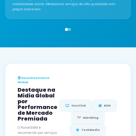
credibilidade online. Oferecemos serviços de alta qualidade com
preços acessíveis.
🏆 Reconhecimento
Global
Destaque na
Mídia Global
por
Performance
OneClick
MSN
de Mercado
Premiada
MárkBlog
O PainelSMM é
TechMedia
reconhecido por serviços