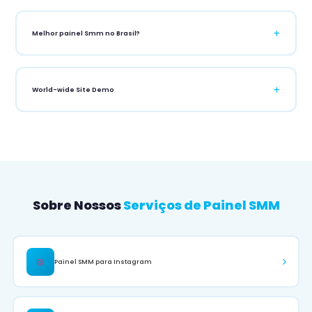
Oferecemos pacotes em massa com descontos significativos.
Quanto mais você compra, mais economiza. Confira nossos planos
de revenda para economias ainda maiores.
Melhor painel Smm no Brasil?
O PainelSMM é o painel SMM mais popular e confiável no Brasil, com
suporte em português e métodos de pagamento locais como Pix.
World-wide Site Demo
Você pode acessar nossa demo disponível em todo o mundo para
ver como nosso painel funciona antes de se registrar. Não é
necessário cartão de crédito.
Sobre Nossos
Serviços de Painel SMM
Painel SMM para Instagram