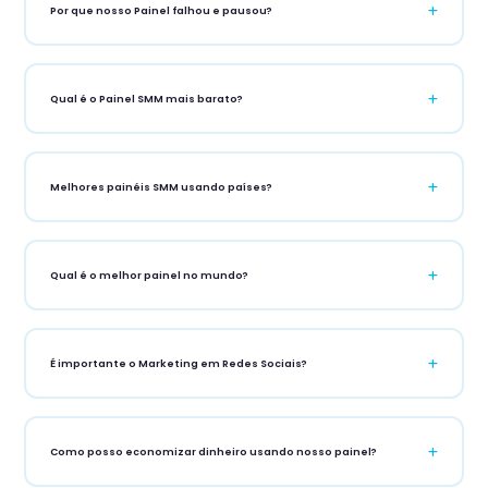
Por que nosso Painel falhou e pausou?
Há momentos em que os servidores das redes sociais ficam
sobrecarregados, resultando em atrasos temporários. Nossa equipe
trabalha 24/7 para resolver esses problemas o mais rápido
Qual é o Painel SMM mais barato?
possível.
O PainelSMM é amplamente reconhecido como o painel SMM mais
acessível do mercado, com preços a partir de R$ 0,0001 por mil
interações.
Melhores painéis SMM usando países?
Nossos serviços são utilizados por clientes em mais de 150 países,
incluindo Brasil, EUA, Índia, Reino Unido, Austrália e muitos outros.
Qual é o melhor painel no mundo?
O PainelSMM é considerado por muitos especialistas como o melhor
painel SMM do mundo, com base em preço, velocidade, qualidade e
suporte ao cliente.
É importante o Marketing em Redes Sociais?
Absolutamente! O marketing em redes sociais é essencial para
qualquer negócio moderno. Ajuda a aumentar a visibilidade da
marca, gerar leads e aumentar as vendas.
Como posso economizar dinheiro usando nosso painel?