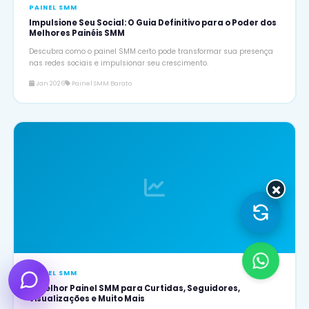
PAINEL SMM
Impulsione Seu Social: O Guia Definitivo para o Poder dos
Melhores Painéis SMM
Descubra como o painel SMM certo pode transformar sua presença
nas redes sociais e impulsionar seu crescimento.
Jan 2026
Painel SMM Barato
×
PAINEL SMM
O Melhor Painel SMM para Curtidas, Seguidores,
Visualizações e Muito Mais