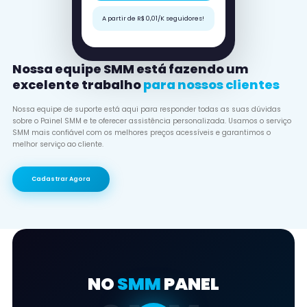
A partir de R$ 0,01/K seguidores!
Nossa equipe SMM está fazendo um
excelente trabalho
para nossos clientes
Nossa equipe de suporte está aqui para responder todas as suas dúvidas
sobre o Painel SMM e te oferecer assistência personalizada. Usamos o serviço
SMM mais confiável com os melhores preços acessíveis e garantimos o
melhor serviço ao cliente.
Cadastrar Agora
NO
SMM
PANEL