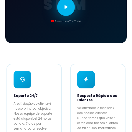
SMM
Assista no YouTube
Suporte 24/7
Resposta Rápida dos
Clientes
A satisfação do cliente é
Valorizamos o feedback
nosso principal objetivo.
dos nossos clientes.
Nossa equipe de suporte
Nunca temos que voltar
está disponível 24 horas
atrás com nossos clientes.
por dia, 7 dias por
Ao fazer isso, motivamos
semana para resolver