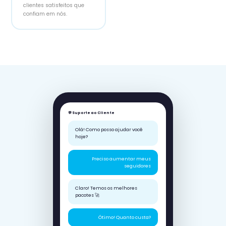
clientes satisfeitos que
confiam em nós.
💬 Suporte ao Cliente
Olá! Como posso ajudar você
hoje?
Preciso aumentar meus
seguidores
Claro! Temos os melhores
pacotes 🚀
Ótimo! Quanto custa?